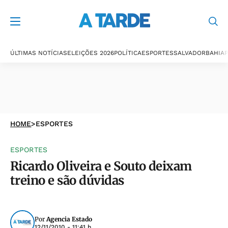
ÚLTIMAS NOTÍCIAS
ELEIÇÕES 2026
POLÍTICA
ESPORTES
SALVADOR
BAHIA
P
HOME
>
ESPORTES
ESPORTES
Ricardo Oliveira e Souto deixam
treino e são dúvidas
Por
Agencia Estado
12/11/2010 - 11:41 h