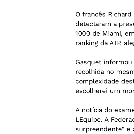
O francês Richard
detectaram a pres
1000 de Miami, em
ranking da ATP, al
Gasquet informou 
recolhida no mesm
complexidade dest
escolherei um mom
A notícia do exame
LEquipe
. A Federa
surpreendente" e a