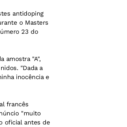
tes antidoping
urante o Masters
 número 23 do
a amostra "A",
nidos. "Dada a
inha inocência e
al francês
anúncio "muito
 oficial antes de