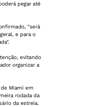
poderá pegar até
onfirmado, "será
geral, e para o
da".
tenção, evitando
ador organizar a
s de Miami em
imeira rodada da
ário da estreia.