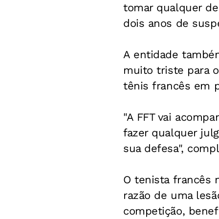
tomar qualquer dec
dois anos de susp
A entidade também
muito triste para 
tênis francês em p
"A FFT vai acompa
fazer qualquer jul
sua defesa", compl
O tenista francês
razão de uma lesão
competição, benefi