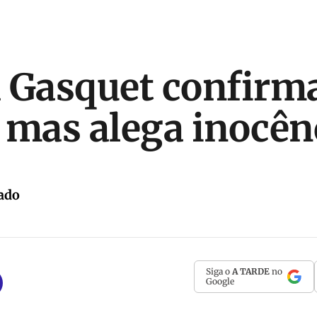
 Gasquet confirm
 mas alega inocên
ado
Siga o
A TARDE
no
Google