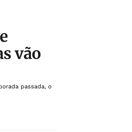
 e
as vão
porada passada, o