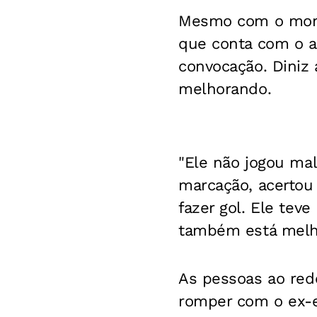
Mesmo com o momen
que conta com o at
convocação. Diniz
melhorando.
"Ele não jogou ma
marcação, acertou 
fazer gol. Ele tev
também está melho
As pessoas ao redo
romper com o ex-e