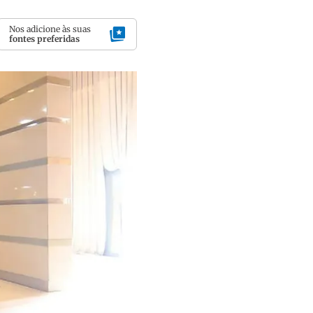
Nos adicione às suas
fontes preferidas