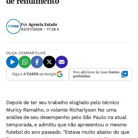
de rendimento
Por
Agencia Estado
02/07/2008 - 17:26 h
OUÇA
COMPARTILHE
Nos adicione às suas
fontes
Siga o
A TARDE
no Google
preferidas
Depois de ter seu trabalho elogiado pelo técnico
Muricy Ramalho, o volante Richarlyson fez uma
análise de seu desempenho pelo São Paulo na atual
temporada, e admitiu que não apresentou o mesmo
futebol do ano passado. "Estava muito abaixo do que