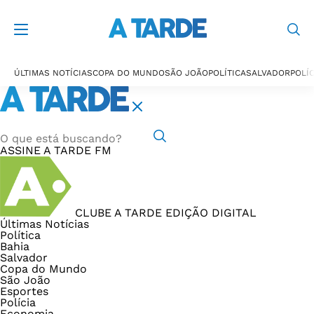
ÚLTIMAS NOTÍCIAS
COPA DO MUNDO
SÃO JOÃO
POLÍTICA
SALVADOR
POLÍC
ASSINE
A TARDE FM
CLUBE A TARDE
EDIÇÃO DIGITAL
Últimas Notícias
Política
Bahia
Salvador
Copa do Mundo
São João
Esportes
Polícia
Economia