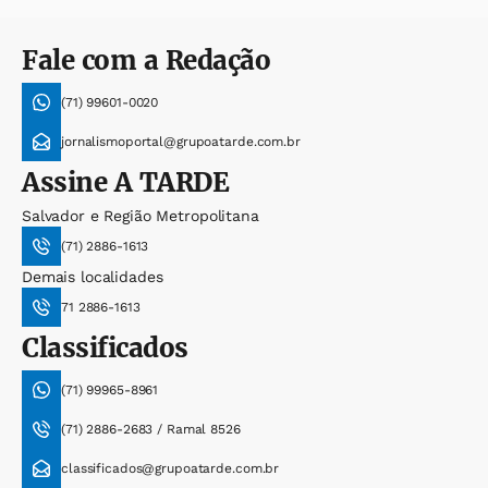
Fale com a Redação
(71) 99601-0020
jornalismoportal@grupoatarde.com.br
Assine
A TARDE
Salvador e Região Metropolitana
(71) 2886-1613
Demais localidades
71 2886-1613
Classificados
(71) 99965-8961
(71) 2886-2683 / Ramal 8526
classificados@grupoatarde.com.br