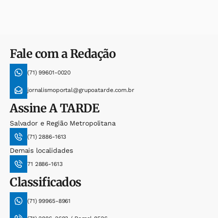
Fale com a Redação
(71) 99601-0020
jornalismoportal@grupoatarde.com.br
Assine
A TARDE
Salvador e Região Metropolitana
(71) 2886-1613
Demais localidades
71 2886-1613
Classificados
(71) 99965-8961