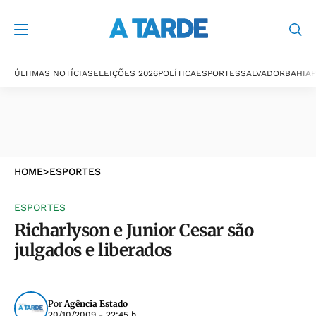
ÚLTIMAS NOTÍCIAS
ELEIÇÕES 2026
POLÍTICA
ESPORTES
SALVADOR
BAHIA
P
HOME
>
ESPORTES
ESPORTES
Richarlyson e Junior Cesar são
julgados e liberados
Por
Agência Estado
20/10/2009 - 22:45 h