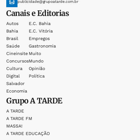
publicidade@grupoatarde.com.br
Canais e Editorias
Autos
E.c. Bahia
Bahia
E.c. Vitória
Brasil
Empregos
Saúde
Gastronomia
Cineinsite
Muito
Concursos
Mundo
Cultura
Opinião
Digital
Política
Salvador
Economia
Grupo
A TARDE
A TARDE
A TARDE FM
MASSA!
A TARDE EDUCAÇÃO