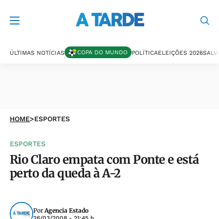
COPA DO MUNDO
ÚLTIMAS NOTÍCIAS
POLÍTICA
ELEIÇÕES 2026
SALV
HOME
>
ESPORTES
ESPORTES
Rio Claro empata com Ponte e está
perto da queda à A-2
Por
Agencia Estado
26/03/2008 - 21:45 h