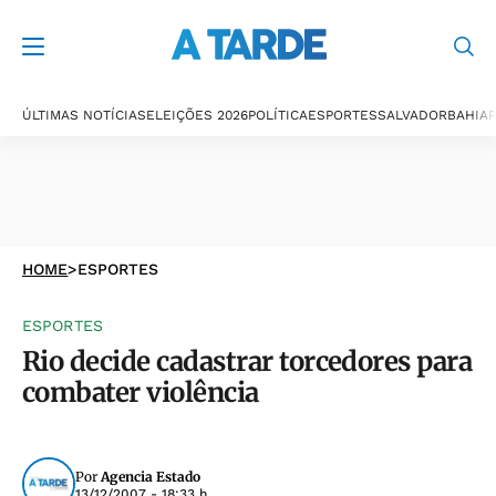
ÚLTIMAS NOTÍCIAS
ELEIÇÕES 2026
POLÍTICA
ESPORTES
SALVADOR
BAHIA
P
HOME
>
ESPORTES
ESPORTES
Rio decide cadastrar torcedores para
combater violência
Por
Agencia Estado
13/12/2007 - 18:33 h