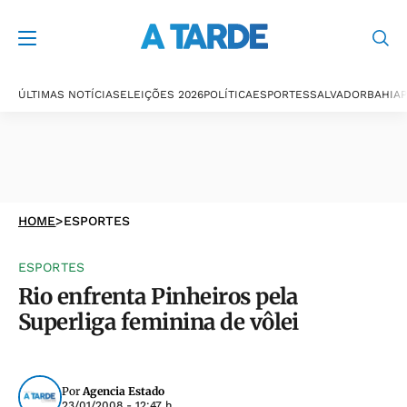
ÚLTIMAS NOTÍCIAS
ELEIÇÕES 2026
POLÍTICA
ESPORTES
SALVADOR
BAHIA
P
HOME
>
ESPORTES
ESPORTES
Rio enfrenta Pinheiros pela
Superliga feminina de vôlei
Por
Agencia Estado
23/01/2008 - 12:47 h