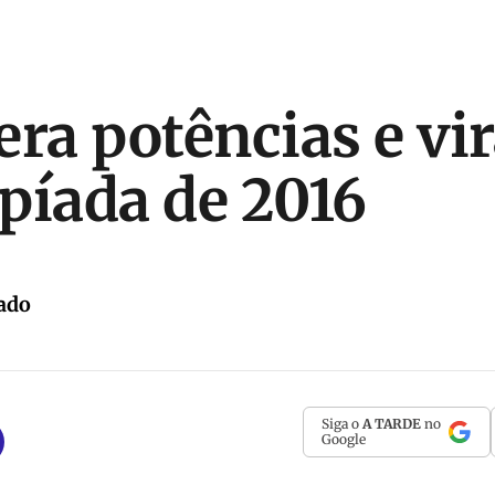
era potências e vi
píada de 2016
ado
Siga o
A TARDE
no
Google