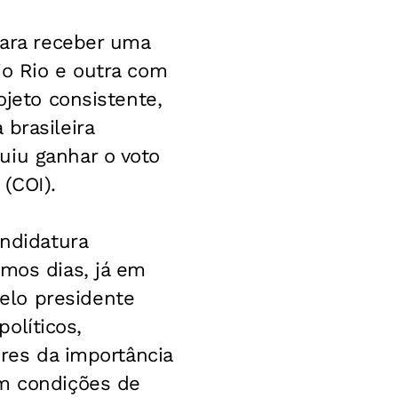
para receber uma
io Rio e outra com
ojeto consistente,
brasileira
uiu ganhar o voto
(COI).
andidatura
imos dias, já em
elo presidente
políticos,
ores da importância
em condições de