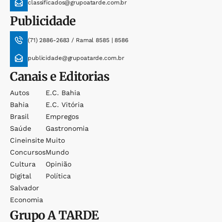
classificados@grupoatarde.com.br
Publicidade
(71) 2886-2683 / Ramal 8585 | 8586
publicidade@grupoatarde.com.br
Canais e Editorias
Autos
E.c. Bahia
Bahia
E.c. Vitória
Brasil
Empregos
Saúde
Gastronomia
Cineinsite
Muito
Concursos
Mundo
Cultura
Opinião
Digital
Política
Salvador
Economia
Grupo
A TARDE