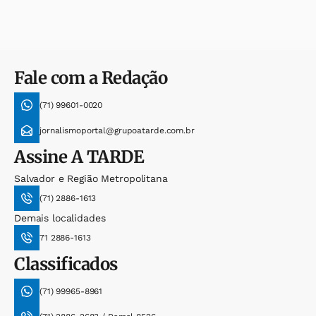
Fale com a Redação
(71) 99601-0020
jornalismoportal@grupoatarde.com.br
Assine
A TARDE
Salvador e Região Metropolitana
(71) 2886-1613
Demais localidades
71 2886-1613
Classificados
(71) 99965-8961