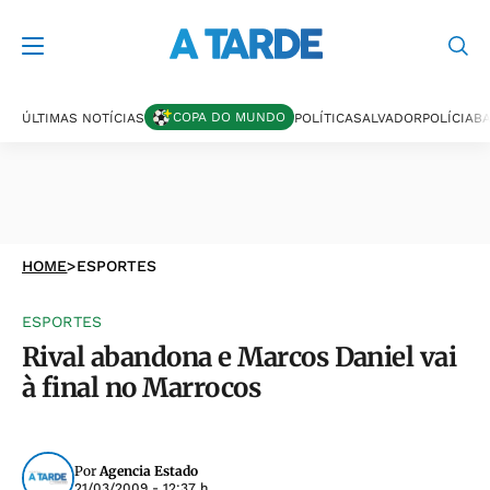
COPA DO MUNDO
ÚLTIMAS NOTÍCIAS
POLÍTICA
SALVADOR
POLÍCIA
BA
HOME
>
ESPORTES
ESPORTES
Rival abandona e Marcos Daniel vai
à final no Marrocos
Por
Agencia Estado
21/03/2009 - 12:37 h