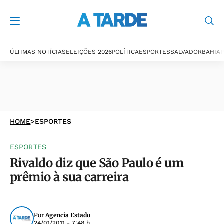
ÚLTIMAS NOTÍCIAS
ELEIÇÕES 2026
POLÍTICA
ESPORTES
SALVADOR
BAHIA
P
HOME
>
ESPORTES
ESPORTES
Rivaldo diz que São Paulo é um
prêmio à sua carreira
Por
Agencia Estado
24/01/2011 - 7:48 h