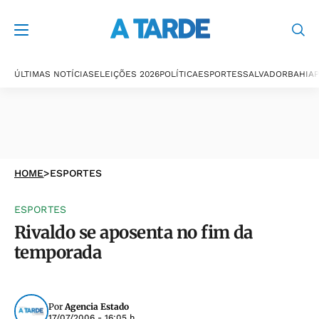
ÚLTIMAS NOTÍCIAS
ELEIÇÕES 2026
POLÍTICA
ESPORTES
SALVADOR
BAHIA
P
HOME
>
ESPORTES
ESPORTES
Rivaldo se aposenta no fim da
temporada
Por
Agencia Estado
17/07/2006 - 16:05 h