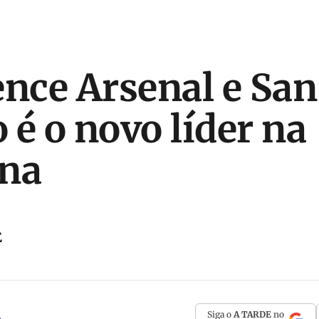
ence Arsenal e San
 é o novo líder na
ina
E
Siga o
A TARDE
no