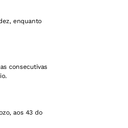
dez, enquanto
ias consecutivas
io.
ozo, aos 43 do