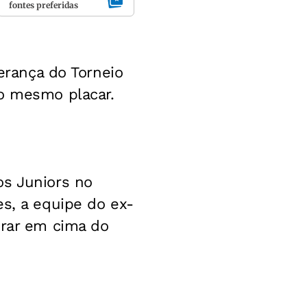
fontes preferidas
derança do Torneio
lo mesmo placar.
os Juniors no
es, a equipe do ex-
erar em cima do