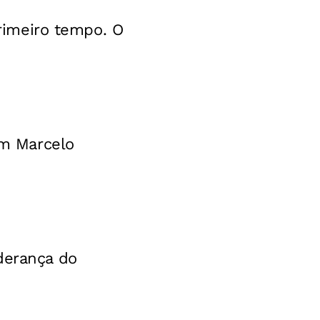
primeiro tempo. O
om Marcelo
derança do