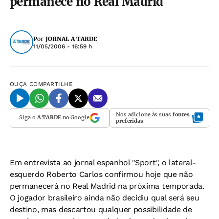
permanece no Real Madrid
Por
JORNAL A TARDE
11/05/2006 - 16:59 h
OUÇA
COMPARTILHE
Nos adicione às suas
fontes
Siga o
A TARDE
no Google
preferidas
Em entrevista ao jornal espanhol "Sport", o lateral-
esquerdo Roberto Carlos confirmou hoje que não
permanecerá no Real Madrid na próxima temporada.
O jogador brasileiro ainda não decidiu qual será seu
destino, mas descartou qualquer possibilidade de