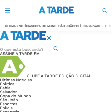
ÚLTIMAS NOTÍCIAS
COPA DO MUNDO
SÃO JOÃO
POLÍTICA
SALVADOR
POLÍC
ASSINE
A TARDE FM
CLUBE A TARDE
EDIÇÃO DIGITAL
Últimas Notícias
Política
Bahia
Salvador
Copa do Mundo
São João
Esportes
Polícia
Economia