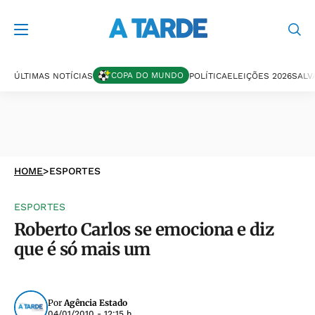
COPA DO MUNDO
ÚLTIMAS NOTÍCIAS
POLÍTICA
ELEIÇÕES 2026
SALV
HOME
>
ESPORTES
ESPORTES
Roberto Carlos se emociona e diz
que é só mais um
Por
Agência Estado
04/01/2010 - 12:15 h