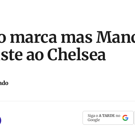
o marca mas Manc
iste ao Chelsea
ado
Siga o
A TARDE
no
Google