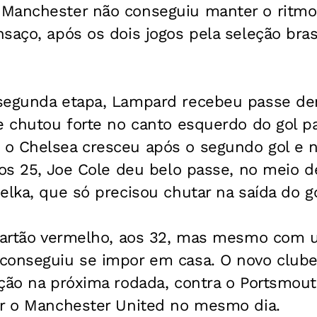
Manchester não conseguiu manter o ritmo
saço, após os dois jogos pela seleção bras
segunda etapa, Lampard recebeu passe den
e chutou forte no canto esquerdo do gol par
o Chelsea cresceu após o segundo gol e 
Aos 25, Joe Cole deu belo passe, no meio d
elka, que só precisou chutar na saída do go
 cartão vermelho, aos 32, mas mesmo com 
conseguiu se impor em casa. O novo club
ação na próxima rodada, contra o Portsmou
er o Manchester United no mesmo dia.