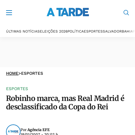
ÚLTIMAS NOTÍCIAS
ELEIÇÕES 2026
POLÍTICA
ESPORTES
SALVADOR
BAHIA
P
HOME
>
ESPORTES
ESPORTES
Robinho marca, mas Real Madrid é
desclassificado da Copa do Rei
Por
Agência EFE
18/01/2007 - 20:02 h