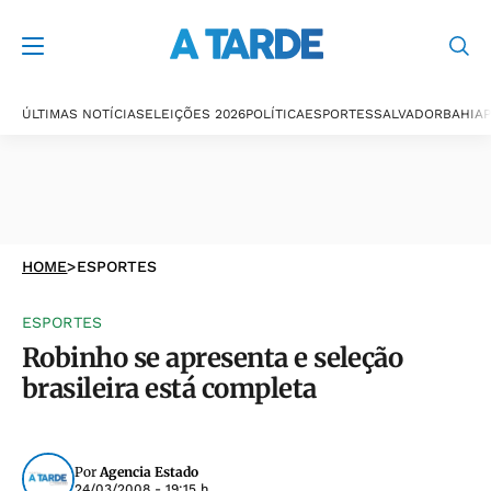
ÚLTIMAS NOTÍCIAS
ELEIÇÕES 2026
POLÍTICA
ESPORTES
SALVADOR
BAHIA
P
HOME
>
ESPORTES
ESPORTES
Robinho se apresenta e seleção
brasileira está completa
Por
Agencia Estado
24/03/2008 - 19:15 h