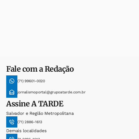
Fale com a Redação
(71) 99601-0020
jornalismoportal@grupoatarde.com.br
Assine
A TARDE
Salvador e Região Metropolitana
(71) 2886-1613
Demais localidades