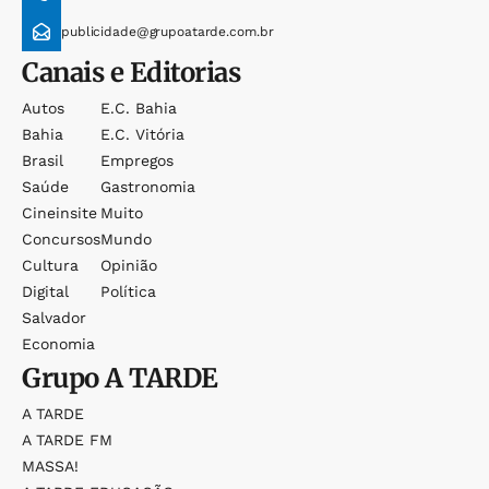
publicidade@grupoatarde.com.br
Canais e Editorias
Autos
E.c. Bahia
Bahia
E.c. Vitória
Brasil
Empregos
Saúde
Gastronomia
Cineinsite
Muito
Concursos
Mundo
Cultura
Opinião
Digital
Política
Salvador
Economia
Grupo
A TARDE
A TARDE
A TARDE FM
MASSA!