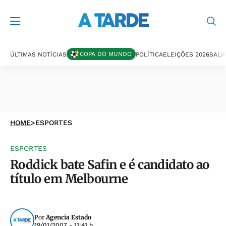
COPA DO MUNDO
ÚLTIMAS NOTÍCIAS
POLÍTICA
ELEIÇÕES 2026
SALV
HOME
>
ESPORTES
ESPORTES
Roddick bate Safin e é candidato ao
título em Melbourne
Por
Agencia Estado
19/01/2007 - 11:41 h