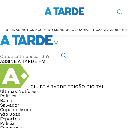
ÚLTIMAS NOTÍCIAS
COPA DO MUNDO
SÃO JOÃO
POLÍTICA
SALVADOR
POLÍC
ASSINE
A TARDE FM
CLUBE A TARDE
EDIÇÃO DIGITAL
Últimas Notícias
Política
Bahia
Salvador
Copa do Mundo
São João
Esportes
Polícia
Economia