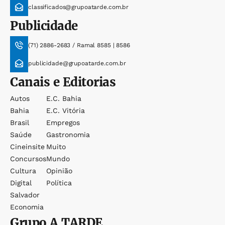
classificados@grupoatarde.com.br
Publicidade
(71) 2886-2683 / Ramal 8585 | 8586
publicidade@grupoatarde.com.br
Canais e Editorias
Autos
E.c. Bahia
Bahia
E.c. Vitória
Brasil
Empregos
Saúde
Gastronomia
Cineinsite
Muito
Concursos
Mundo
Cultura
Opinião
Digital
Política
Salvador
Economia
Grupo
A TARDE