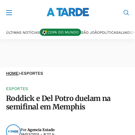
COPA DO MUNDO
ÚLTIMAS NOTÍCIAS
SÃO JOÃO
POLÍTICA
SALVADOR
HOME
>
ESPORTES
ESPORTES
Roddick e Del Potro duelam na
semifinal em Memphis
Por
Agencia Estado
19/02/2011 - 9:27 h