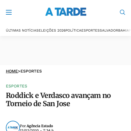
ÚLTIMAS NOTÍCIAS
ELEIÇÕES 2026
POLÍTICA
ESPORTES
SALVADOR
BAHIA
P
HOME
>
ESPORTES
ESPORTES
Roddick e Verdasco avançam no
Torneio de San Jose
Por
Agência Estado
12/02/2010 - 7:34 h