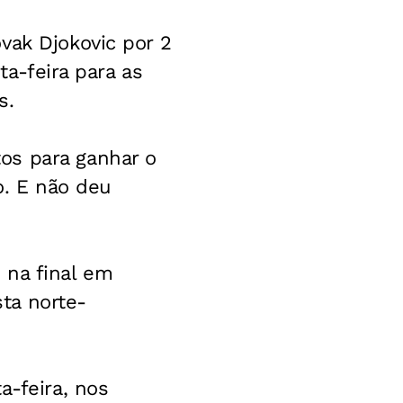
vak Djokovic por 2
ta-feira para as
s.
os para ganhar o
io. E não deu
 na final em
sta norte-
a-feira, nos