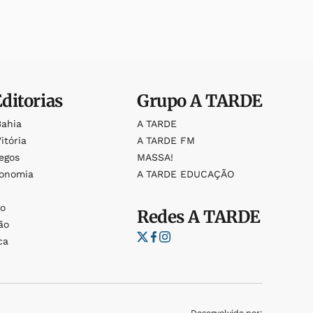
Editorias
Grupo
A TARDE
Bahia
A TARDE
itória
A TARDE FM
egos
MASSA!
ronomia
A TARDE EDUCAÇÃO
o
o
Redes
A TARDE
ão
ca
Desenvolvido por: