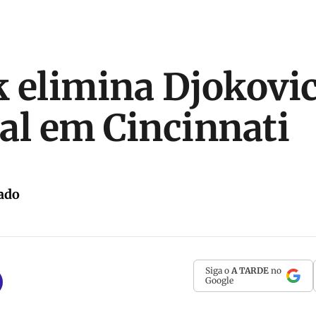
 elimina Djokovic 
al em Cincinnati
ado
Siga o
A TARDE
no
Google