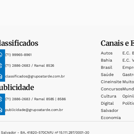
lassificados
Canais e 
Autos
E.c. 
(71) 99965-8961
Bahia
E.c. V
(71) 2886-2683 / Ramal 8526
Brasil
Empr
Saúde
Gast
classificados@grupoatarde.com.br
Cineinsite
Muit
ublicidade
Concursos
Mund
Cultura
Opini
(71) 2886-2683 / Ramal 8585 | 8586
Digital
Políti
publicidade@grupoatarde.com.br
Salvador
Economia
, Salvador - BA, 41820-570
CNPJ nº 15.111.297/0001-30