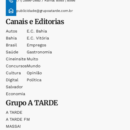
(71) 2886-2683 / Ramal 8585 | 8586
publicidade@grupoatarde.com.br
Canais e Editorias
Autos
E.c. Bahia
Bahia
E.c. Vitória
Brasil
Empregos
Saúde
Gastronomia
Cineinsite
Muito
Concursos
Mundo
Cultura
Opinião
Digital
Política
Salvador
Economia
Grupo
A TARDE
A TARDE
A TARDE FM
MASSA!