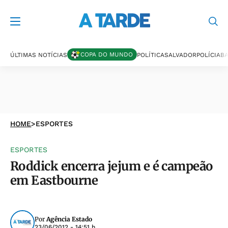
COPA DO MUNDO
ÚLTIMAS NOTÍCIAS
POLÍTICA
SALVADOR
POLÍCIA
BA
HOME
>
ESPORTES
ESPORTES
Roddick encerra jejum e é campeão
em Eastbourne
Por
Agência Estado
23/06/2012 - 14:51 h