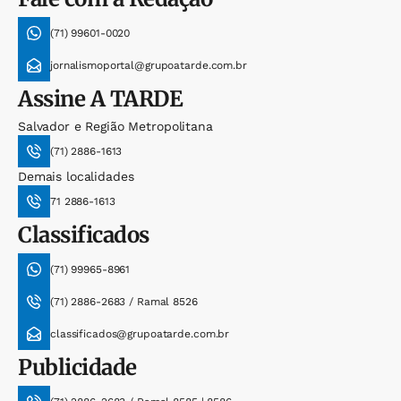
(71) 99601-0020
jornalismoportal@grupoatarde.com.br
Assine
A TARDE
Salvador e Região Metropolitana
(71) 2886-1613
Demais localidades
71 2886-1613
Classificados
(71) 99965-8961
(71) 2886-2683 / Ramal 8526
classificados@grupoatarde.com.br
Publicidade