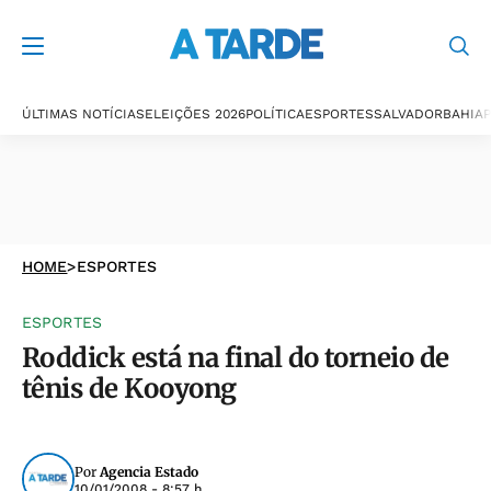
ÚLTIMAS NOTÍCIAS
ELEIÇÕES 2026
POLÍTICA
ESPORTES
SALVADOR
BAHIA
P
HOME
>
ESPORTES
ESPORTES
Roddick está na final do torneio de
tênis de Kooyong
Por
Agencia Estado
10/01/2008 - 8:57 h