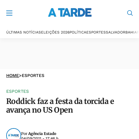
ÚLTIMAS NOTÍCIAS
ELEIÇÕES 2026
POLÍTICA
ESPORTES
SALVADOR
BAHIA
P
HOME
>
ESPORTES
ESPORTES
Roddick faz a festa da torcida e
avança no US Open
Por
Agência Estado
04/09/2011 - 17:46 h