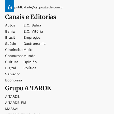
publicidade@grupoatarde.com.br
Canais e Editorias
Autos
E.c. Bahia
Bahia
E.c. Vitória
Brasil
Empregos
Saúde
Gastronomia
Cineinsite
Muito
Concursos
Mundo
Cultura
Opinião
Digital
Política
Salvador
Economia
Grupo
A TARDE
A TARDE
A TARDE FM
MASSA!