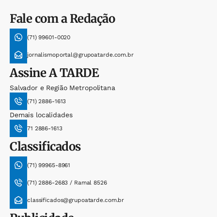
Fale com a Redação
(71) 99601-0020
jornalismoportal@grupoatarde.com.br
Assine
A TARDE
Salvador e Região Metropolitana
(71) 2886-1613
Demais localidades
71 2886-1613
Classificados
(71) 99965-8961
(71) 2886-2683 / Ramal 8526
classificados@grupoatarde.com.br