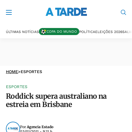
COPA DO MUNDO
ÚLTIMAS NOTÍCIAS
POLÍTICA
ELEIÇÕES 2026
SALV
HOME
>
ESPORTES
ESPORTES
Roddick supera australiano na
estreia em Brisbane
Por
Agencia Estado
03/01/2011 - 9:11 h