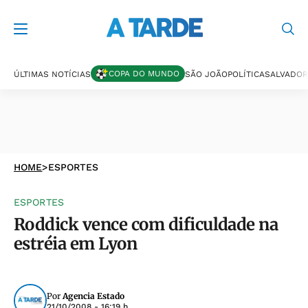
COPA DO MUNDO
ÚLTIMAS NOTÍCIAS
SÃO JOÃO
POLÍTICA
SALVADOR
HOME
>
ESPORTES
ESPORTES
Roddick vence com dificuldade na
estréia em Lyon
Por
Agencia Estado
21/10/2008 - 16:19 h