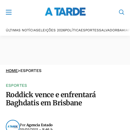
ÚLTIMAS NOTÍCIAS
ELEIÇÕES 2026
POLÍTICA
ESPORTES
SALVADOR
BAHIA
P
HOME
>
ESPORTES
ESPORTES
Roddick vence e enfrentará
Baghdatis em Brisbane
Por
Agencia Estado
05/01/2011 - 9:46 h