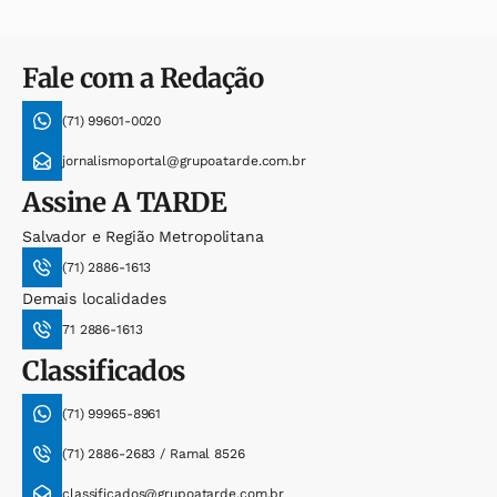
Fale com a Redação
(71) 99601-0020
jornalismoportal@grupoatarde.com.br
Assine
A TARDE
Salvador e Região Metropolitana
(71) 2886-1613
Demais localidades
71 2886-1613
Classificados
(71) 99965-8961
(71) 2886-2683 / Ramal 8526
classificados@grupoatarde.com.br