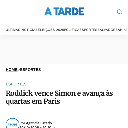
ÚLTIMAS NOTÍCIAS
ELEIÇÕES 2026
POLÍTICA
ESPORTES
SALVADOR
BAHIA
P
HOME
>
ESPORTES
ESPORTES
Roddick vence Simon e avança às
quartas em Paris
Por
Agencia Estado
30/10/2008 - 10:10 h