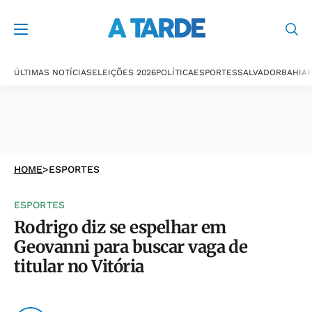
ÚLTIMAS NOTÍCIAS
ELEIÇÕES 2026
POLÍTICA
ESPORTES
SALVADOR
BAHIA
P
HOME
>
ESPORTES
ESPORTES
Rodrigo diz se espelhar em
Geovanni para buscar vaga de
titular no Vitória