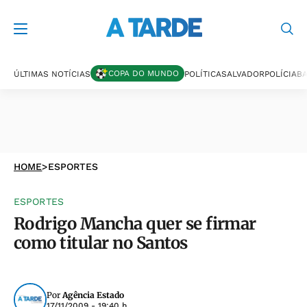
COPA DO MUNDO
ÚLTIMAS NOTÍCIAS
POLÍTICA
SALVADOR
POLÍCIA
BA
HOME
>
ESPORTES
ESPORTES
Rodrigo Mancha quer se firmar
como titular no Santos
Por
Agência Estado
17/11/2009 - 19:40 h