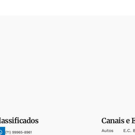
lassificados
Canais e 
Autos
E.c. 
(71) 99965-8961