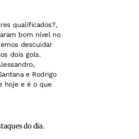
res qualificados?,
raram bom nível no
odemos descuidar
s dois gols.
Alessandro,
Santana e Rodrigo
de hoje e é o que
staques do dia.