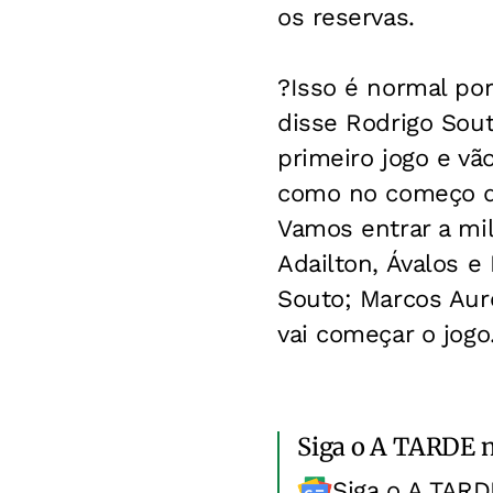
os reservas.
?Isso é normal por
disse Rodrigo Sou
primeiro jogo e vã
como no começo da
Vamos entrar a mil
Adailton, Ávalos e
Souto; Marcos Auré
vai começar o jogo
Siga o A TARDE 
Siga o A TARD