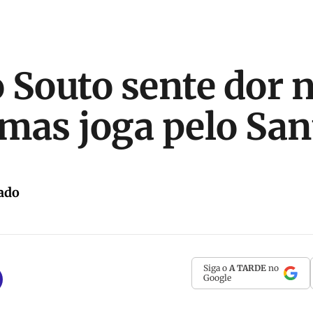
 Souto sente dor 
mas joga pelo San
ado
Siga o
A TARDE
no
Google