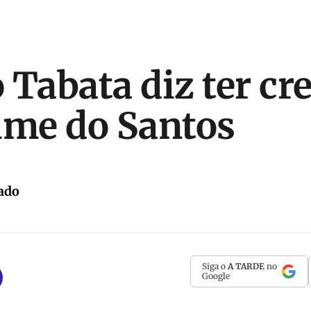
 Tabata diz ter cr
ime do Santos
ado
Siga o
A TARDE
no
Google