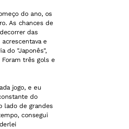
começo do ano, os
iro. As chances de
decorrer das
o acrescentava e
ia do "Japonês",
 Foram três gols e
da jogo, e eu
constante do
ao lado de grandes
 tempo, consegui
derlei