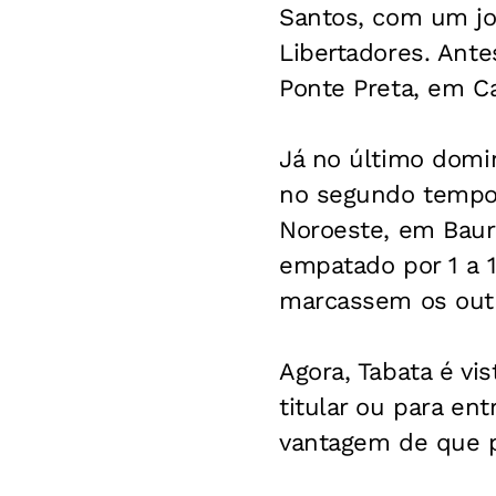
Santos, com um jo
Libertadores. Ante
Ponte Preta, em Ca
Já no último domi
no segundo tempo e
Noroeste, em Bauru
empatado por 1 a 1
marcassem os outr
Agora, Tabata é v
titular ou para en
vantagem de que p