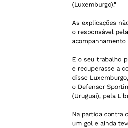
(Luxemburgo)."
As explicações nã
o responsável pel
acompanhamento co
E o seu trabalho p
e recuperasse a co
disse Luxemburgo, 
o Defensor Sporti
(Uruguai), pela Lib
Na partida contra 
um gol e ainda tev