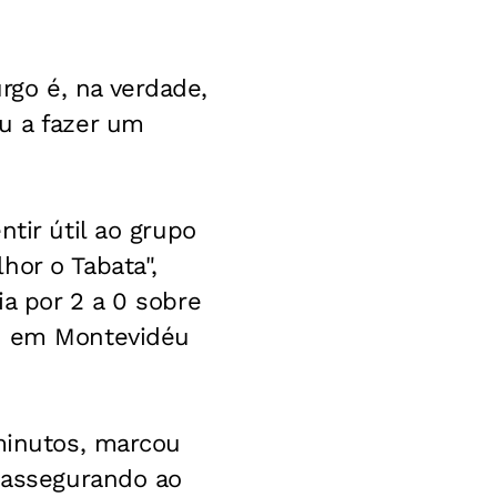
go é, na verdade,
u a fazer um
tir útil ao grupo
hor o Tabata",
a por 2 a 0 sobre
o, em Montevidéu
 minutos, marcou
, assegurando ao