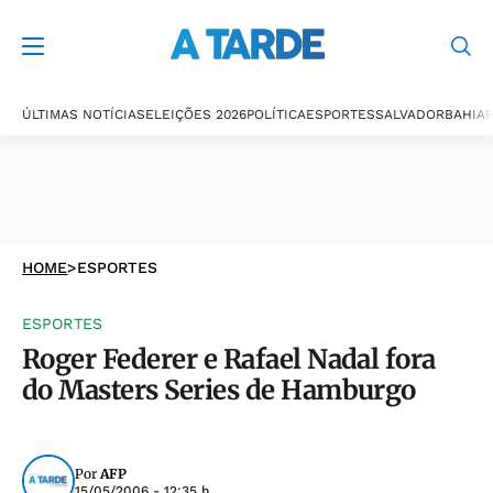
ÚLTIMAS NOTÍCIAS
ELEIÇÕES 2026
POLÍTICA
ESPORTES
SALVADOR
BAHIA
P
HOME
>
ESPORTES
ESPORTES
Roger Federer e Rafael Nadal fora
do Masters Series de Hamburgo
Por
AFP
15/05/2006 - 12:35 h