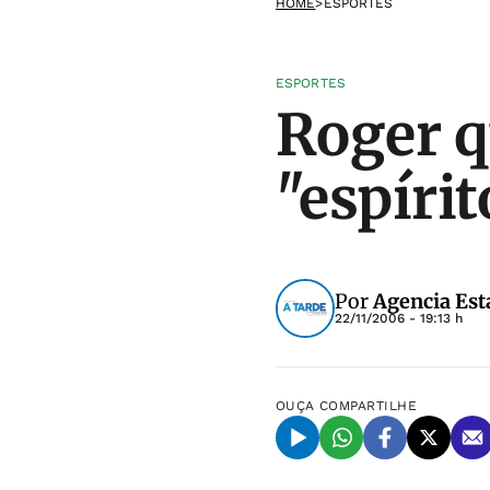
HOME
>
ESPORTES
ESPORTES
Roger 
"espíri
Por
Agencia Est
22/11/2006 - 19:13 h
OUÇA
COMPARTILHE