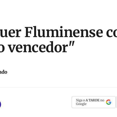
quer Fluminense 
to vencedor"
ado
Siga o
A TARDE
no
Google