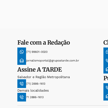
Fale com a Redação
C
(71) 99601-0020
jornalismoportal@grupoatarde.com.br
Assine
A TARDE
P
Salvador e Região Metropolitana
(71) 2886-1613
Demais localidades
71 2886-1613