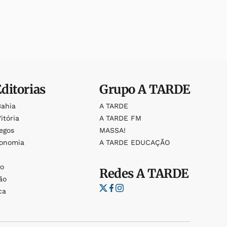
Editorias
Grupo
A TARDE
Bahia
A TARDE
itória
A TARDE FM
egos
MASSA!
ronomia
A TARDE EDUCAÇÃO
o
o
Redes
A TARDE
ão
ca