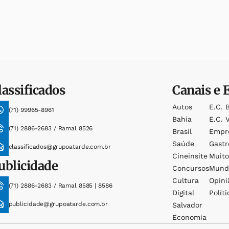
lassificados
Canais e 
Autos
E.c. 
(71) 99965-8961
Bahia
E.c. V
(71) 2886-2683 / Ramal 8526
Brasil
Empr
Saúde
Gast
classificados@grupoatarde.com.br
Cineinsite
Muit
ublicidade
Concursos
Mund
Cultura
Opini
(71) 2886-2683 / Ramal 8585 | 8586
Digital
Políti
publicidade@grupoatarde.com.br
Salvador
Economia