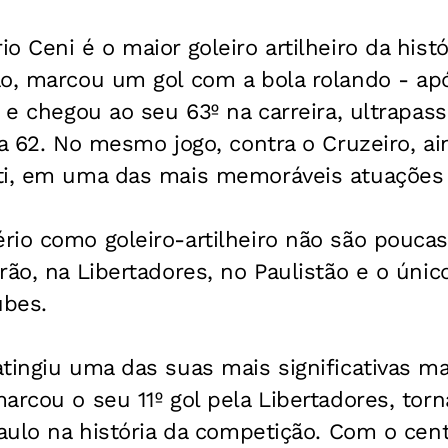
o Ceni é o maior goleiro artilheiro da histó
ão, marcou um gol com a bola rolando - a
- e chegou ao seu 63º na carreira, ultrapas
ha 62. No mesmo jogo, contra o Cruzeiro, 
ti, em uma das mais memoráveis atuações d
io como goleiro-artilheiro não são poucas
rão, na Libertadores, no Paulistão e o único
ubes.
tingiu uma das suas mais significativas ma
arcou o seu 11º gol pela Libertadores, tor
Paulo na história da competição. Com o cen