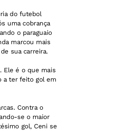
ria do futebol
pós uma cobrança
sando o paraguaio
ainda marcou mais
e sua carreira.
. Ele é o que mais
 a ter feito gol em
rcas. Contra o
nando-se o maior
tésimo gol, Ceni se