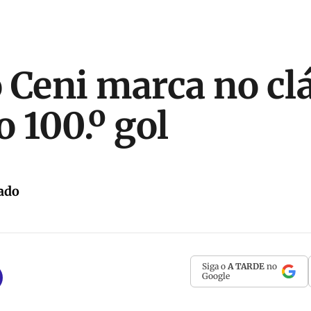
 Ceni marca no clá
 100.º gol
ado
Siga o
A TARDE
no
Google