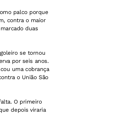
 como palco porque
m, contra o maior
ia marcado duas
goleiro se tornou
erva por seis anos.
iscou uma cobrança
contra o União São
alta. O primeiro
que depois viraria