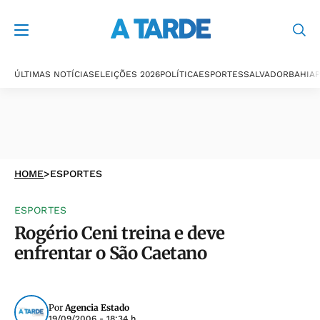
ÚLTIMAS NOTÍCIAS
ELEIÇÕES 2026
POLÍTICA
ESPORTES
SALVADOR
BAHIA
P
HOME
>
ESPORTES
ESPORTES
Rogério Ceni treina e deve
enfrentar o São Caetano
Por
Agencia Estado
19/09/2006 - 18:34 h