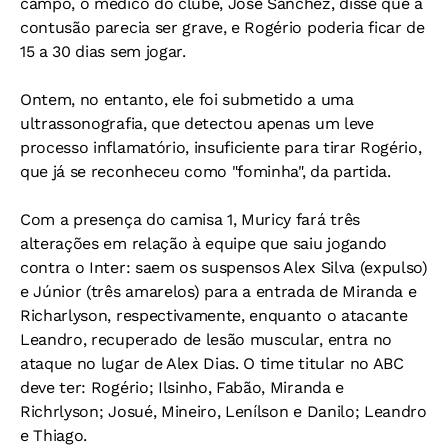
campo, o médico do clube, José Sanchez, disse que a
contusão parecia ser grave, e Rogério poderia ficar de
15 a 30 dias sem jogar.
Ontem, no entanto, ele foi submetido a uma
ultrassonografia, que detectou apenas um leve
processo inflamatório, insuficiente para tirar Rogério,
que já se reconheceu como "fominha", da partida.
Com a presença do camisa 1, Muricy fará três
alterações em relação à equipe que saiu jogando
contra o Inter: saem os suspensos Alex Silva (expulso)
e Júnior (três amarelos) para a entrada de Miranda e
Richarlyson, respectivamente, enquanto o atacante
Leandro, recuperado de lesão muscular, entra no
ataque no lugar de Alex Dias. O time titular no ABC
deve ter: Rogério; Ilsinho, Fabão, Miranda e
Richrlyson; Josué, Mineiro, Lenílson e Danilo; Leandro
e Thiago.