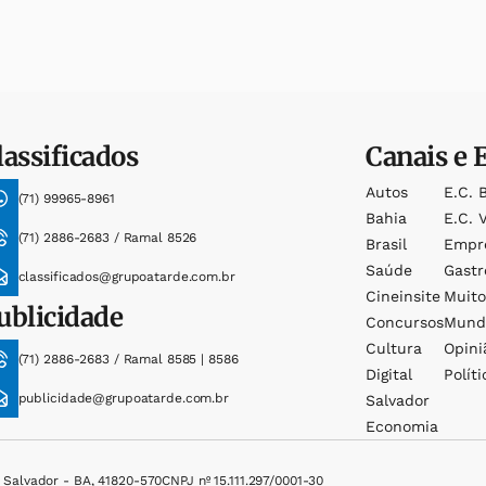
lassificados
Canais e 
Autos
E.c. 
(71) 99965-8961
Bahia
E.c. V
(71) 2886-2683 / Ramal 8526
Brasil
Empr
Saúde
Gast
classificados@grupoatarde.com.br
Cineinsite
Muit
ublicidade
Concursos
Mund
Cultura
Opini
(71) 2886-2683 / Ramal 8585 | 8586
Digital
Políti
publicidade@grupoatarde.com.br
Salvador
Economia
, Salvador - BA, 41820-570
CNPJ nº 15.111.297/0001-30