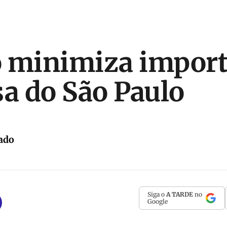
 minimiza import
sa do São Paulo
ado
Siga o
A TARDE
no
Google