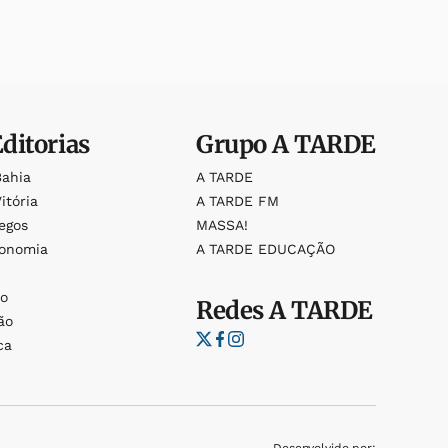
Editorias
Grupo
A TARDE
Bahia
A TARDE
itória
A TARDE FM
egos
MASSA!
ronomia
A TARDE EDUCAÇÃO
o
o
Redes
A TARDE
ão
ca
Desenvolvido por: