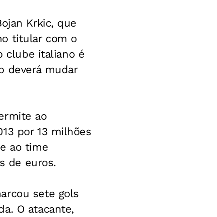
ojan Krkic, que
o titular com o
 clube italiano é
ão deverá mudar
ermite ao
013 por 13 milhões
te ao time
es de euros.
arcou sete gols
da. O atacante,