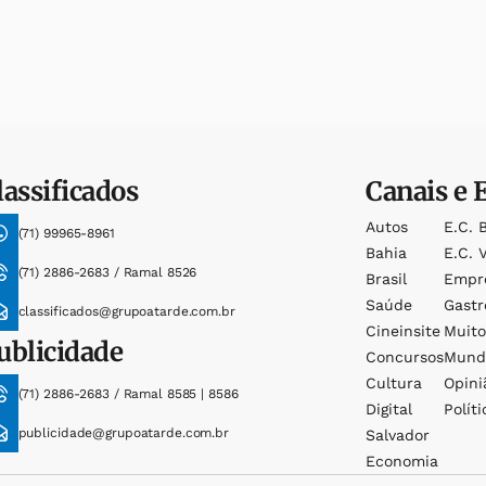
lassificados
Canais e 
Autos
E.c. 
(71) 99965-8961
Bahia
E.c. V
(71) 2886-2683 / Ramal 8526
Brasil
Empr
Saúde
Gast
classificados@grupoatarde.com.br
Cineinsite
Muit
ublicidade
Concursos
Mund
Cultura
Opini
(71) 2886-2683 / Ramal 8585 | 8586
Digital
Políti
publicidade@grupoatarde.com.br
Salvador
Economia