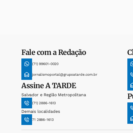
Fale com a Redação
C
(71) 99601-0020
jornalismoportal@grupoatarde.com.br
Assine
A TARDE
P
Salvador e Região Metropolitana
(71) 2886-1613
Demais localidades
71 2886-1613