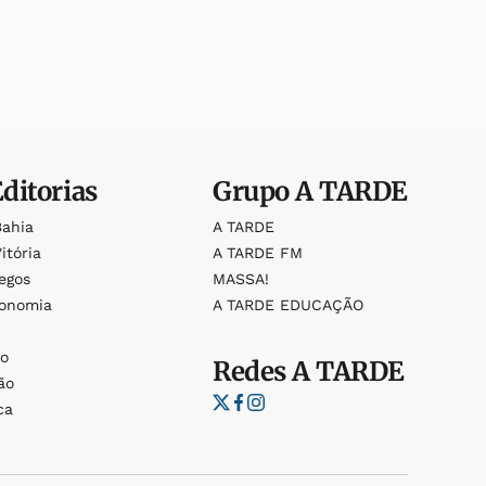
Editorias
Grupo
A TARDE
Bahia
A TARDE
itória
A TARDE FM
egos
MASSA!
ronomia
A TARDE EDUCAÇÃO
o
o
Redes
A TARDE
ão
ca