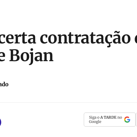
erta contratação 
e Bojan
ado
Siga o
A TARDE
no
Google