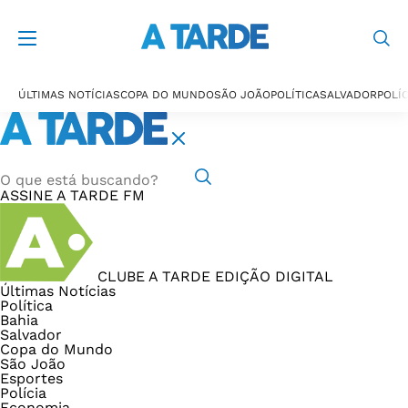
ÚLTIMAS NOTÍCIAS
COPA DO MUNDO
SÃO JOÃO
POLÍTICA
SALVADOR
POLÍC
ASSINE
A TARDE FM
CLUBE A TARDE
EDIÇÃO DIGITAL
Últimas Notícias
Política
Bahia
Salvador
Copa do Mundo
São João
Esportes
Polícia
Economia