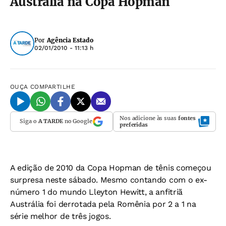
Austrália na Copa Hopman
Por
Agência Estado
02/01/2010 - 11:13 h
OUÇA
COMPARTILHE
Nos adicione às suas
fontes
Siga o
A TARDE
no Google
preferidas
A edição de 2010 da Copa Hopman de tênis começou
surpresa neste sábado. Mesmo contando com o ex-
número 1 do mundo Lleyton Hewitt, a anfitriã
Austrália foi derrotada pela Romênia por 2 a 1 na
série melhor de três jogos.