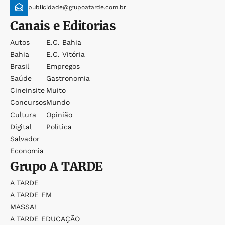
publicidade@grupoatarde.com.br
Canais e Editorias
Autos
E.c. Bahia
Bahia
E.c. Vitória
Brasil
Empregos
Saúde
Gastronomia
Cineinsite
Muito
Concursos
Mundo
Cultura
Opinião
Digital
Política
Salvador
Economia
Grupo
A TARDE
A TARDE
A TARDE FM
MASSA!
A TARDE EDUCAÇÃO