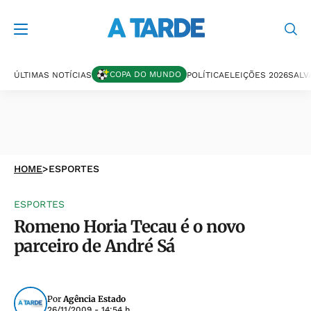
COPA DO MUNDO
ÚLTIMAS NOTÍCIAS
POLÍTICA
ELEIÇÕES 2026
SALV
HOME
>
ESPORTES
ESPORTES
Romeno Horia Tecau é o novo
parceiro de André Sá
Por
Agência Estado
26/11/2009 - 14:54 h