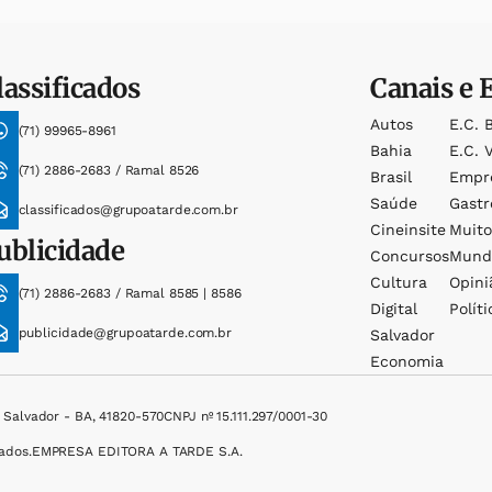
lassificados
Canais e 
Autos
E.c. 
(71) 99965-8961
Bahia
E.c. V
(71) 2886-2683 / Ramal 8526
Brasil
Empr
Saúde
Gast
classificados@grupoatarde.com.br
Cineinsite
Muit
ublicidade
Concursos
Mund
Cultura
Opini
(71) 2886-2683 / Ramal 8585 | 8586
Digital
Políti
publicidade@grupoatarde.com.br
Salvador
Economia
, Salvador - BA, 41820-570
CNPJ nº 15.111.297/0001-30
ados.
EMPRESA EDITORA A TARDE S.A.