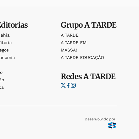
Editorias
Grupo
A TARDE
Bahia
A TARDE
itória
A TARDE FM
egos
MASSA!
ronomia
A TARDE EDUCAÇÃO
o
o
Redes
A TARDE
ão
ca
Desenvolvido por: