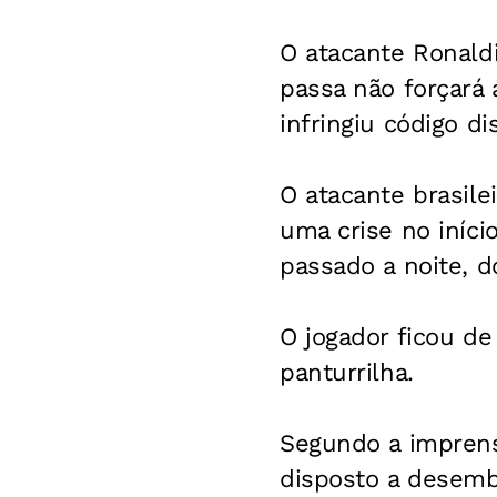
O atacante Ronal
passa não forçará
infringiu código d
O atacante brasile
uma crise no iníc
passado a noite, d
O jogador ficou de
panturrilha.
Segundo a imprensa
disposto a desemb