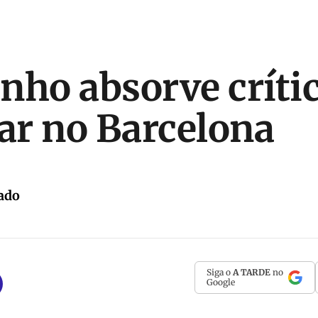
nho absorve crític
car no Barcelona
ado
Siga o
A TARDE
no
Google