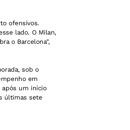
o ofensivos.
sse lado. O Milan,
ra o Barcelona",
orada, sob o
esempenho em
 após um início
s últimas sete