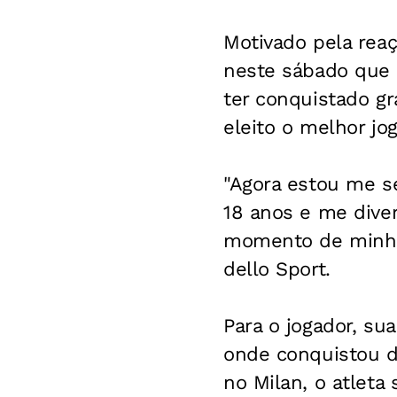
Motivado pela rea
neste sábado que 
ter conquistado g
eleito o melhor jo
"Agora estou me se
18 anos e me dive
momento de minha 
dello Sport
.
Para o jogador, s
onde conquistou d
no Milan, o atleta