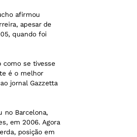
úcho afirmou
reira, apesar de
005, quando foi
o como se tivesse
te é o melhor
ao jornal
Gazzetta
u no Barcelona,
es, em 2006. Agora
querda, posição em