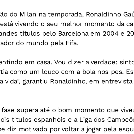
ção do Milan na temporada, Ronaldinho Ga
está vivendo o seu melhor momento da car
randes títulos pelo Barcelona em 2004 e 2
gador do mundo pela Fifa.
ntindo em casa. Vou dizer a verdade: sint
rtia como um louco com a bola nos pés. Es
vida", garantiu Ronaldinho, em entrevista 
ua fase supera até o bom momento que vive
ois títulos espanhóis e a Liga dos Campeõ
 se diz motivado por voltar a jogar pela es