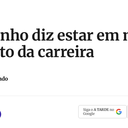
nho diz estar em
 da carreira
ado
Siga o
A TARDE
no
Google