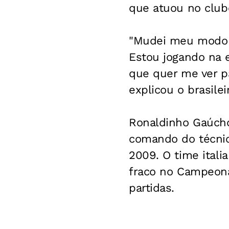
que atuou no clube
"Mudei meu modo d
Estou jogando na 
que quer me ver p
explicou o brasilei
Ronaldinho Gaúcho
comando do técni
2009. O time ital
fraco no Campeonat
partidas.