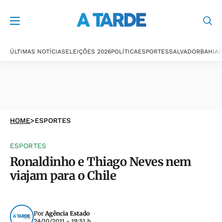
ÚLTIMAS NOTÍCIAS
ELEIÇÕES 2026
POLÍTICA
ESPORTES
SALVADOR
BAHIA
P
HOME
>
ESPORTES
ESPORTES
Ronaldinho e Thiago Neves nem
viajam para o Chile
Por
Agência Estado
24/10/2011 - 19:51 h