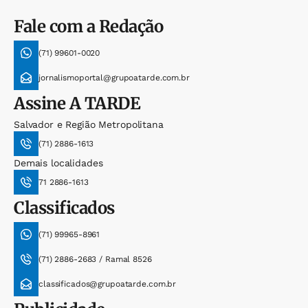
Fale com a Redação
(71) 99601-0020
jornalismoportal@grupoatarde.com.br
Assine
A TARDE
Salvador e Região Metropolitana
(71) 2886-1613
Demais localidades
71 2886-1613
Classificados
(71) 99965-8961
(71) 2886-2683 / Ramal 8526
classificados@grupoatarde.com.br