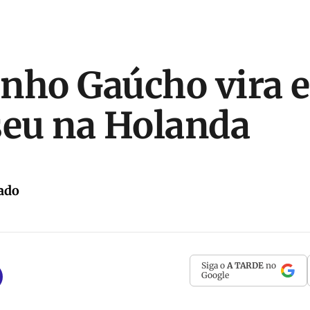
nho Gaúcho vira e
eu na Holanda
ado
Siga o
A TARDE
no
Google