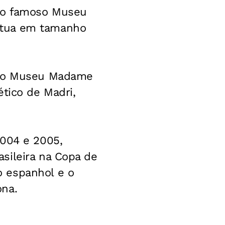
 no famoso Museu
átua em tamanho
a do Museu Madame
ético de Madri,
2004 e 2005,
sileira na Copa de
o espanhol e o
ona.