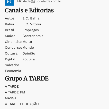
publicidade@grupoatarde.com.br
Canais e Editorias
Autos
E.c. Bahia
Bahia
E.c. Vitória
Brasil
Empregos
Saúde
Gastronomia
Cineinsite
Muito
Concursos
Mundo
Cultura
Opinião
Digital
Política
Salvador
Economia
Grupo
A TARDE
A TARDE
A TARDE FM
MASSA!
A TARDE EDUCAÇÃO