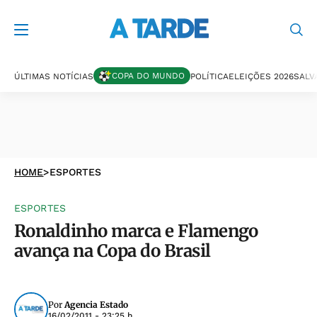
COPA DO MUNDO
ÚLTIMAS NOTÍCIAS
POLÍTICA
ELEIÇÕES 2026
SALV
HOME
>
ESPORTES
ESPORTES
Ronaldinho marca e Flamengo
avança na Copa do Brasil
Por
Agencia Estado
16/02/2011 - 23:25 h