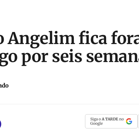
 Angelim fica for
o por seis seman
ado
Siga o
A TARDE
no
Google