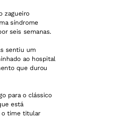
o zagueiro
uma síndrome
por seis semanas.
as sentiu um
minhado ao hospital
mento que durou
o para o clássico
que está
o time titular