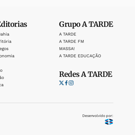
Editorias
Grupo
A TARDE
Bahia
A TARDE
itória
A TARDE FM
egos
MASSA!
ronomia
A TARDE EDUCAÇÃO
o
o
Redes
A TARDE
ão
ca
Desenvolvido por: