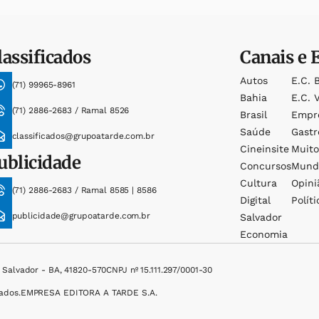
lassificados
Canais e 
Autos
E.c. 
(71) 99965-8961
Bahia
E.c. V
(71) 2886-2683 / Ramal 8526
Brasil
Empr
Saúde
Gast
classificados@grupoatarde.com.br
Cineinsite
Muit
ublicidade
Concursos
Mund
Cultura
Opini
(71) 2886-2683 / Ramal 8585 | 8586
Digital
Políti
publicidade@grupoatarde.com.br
Salvador
Economia
, Salvador - BA, 41820-570
CNPJ nº 15.111.297/0001-30
ados.
EMPRESA EDITORA A TARDE S.A.